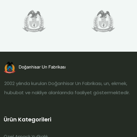
2002 yılında kurulan Doğanhisar Un Fabrikası, un, ekmek,
hububat ve nakliye alanlarında faaliyet göstermektedir.
Ürün Kategorileri
Özel Amaçlı Yufkalık