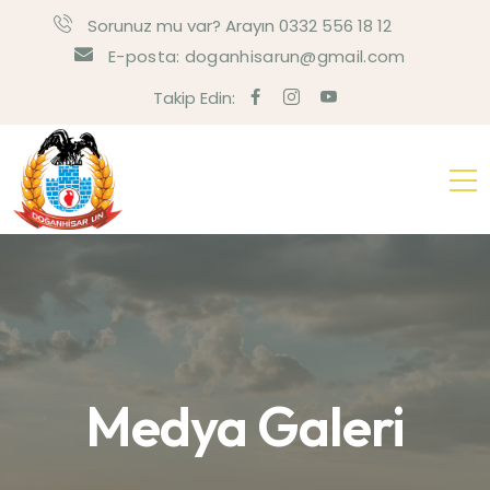
Sorunuz mu var? Arayın 0332 556 18 12
E-posta: doganhisarun@gmail.com
Takip Edin:
Medya Galeri