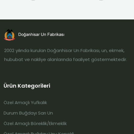
2002 yılında kurulan Doğanhisar Un Fabrikası, un, ekmek,
hububat ve nakliye alanlarında faaliyet göstermektedir.
Ürün Kategorileri
Özel Amaçlı Yufkalık
Durum Buğdayı Sarı Un
Özel Amaçlı Böreklik/Ekmeklik
Özel Amaçlı Buğday Unu Kepekli