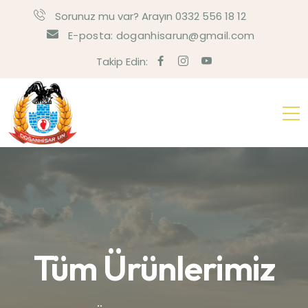
Sorunuz mu var? Arayın 0332 556 18 12
E-posta: doganhisarun@gmail.com
Takip Edin:
Tüm Ürünlerimiz